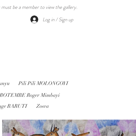
 must be a member to view the gallery.
Log in / Sign up
unyu
Pili Pili MOLONGOYI
BOTEMBE Roger Mimbayi
nge BARUTI
Zowa