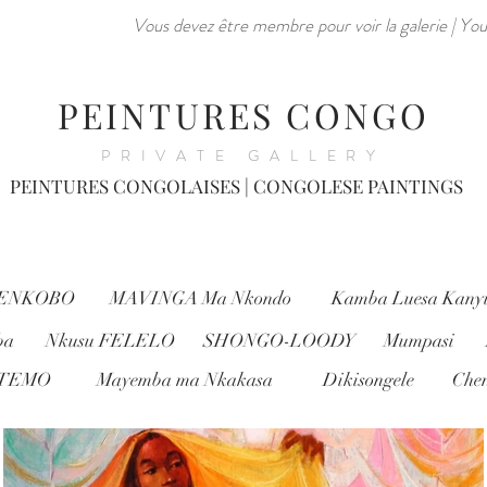
Vous devez être membre pour voir la galerie |
You
PEINTURES CONGO
PRIVATE GALLERY
PEINTURES CONGOLAISES | CONGOLESE PAINTINGS
e ENKOBO
MAVINGA Ma Nkondo
Kamba Luesa Kany
ba
Nkusu FELELO
SHONGO-LOODY
Mumpasi
TEMO
Mayemba ma Nkakasa
Dikisongele
Che